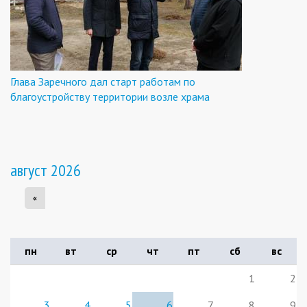
Глава Заречного дал старт работам по
благоустройству территории возле храма
август 2026
«
пн
вт
ср
чт
пт
сб
вс
1
2
3
4
5
6
7
8
9