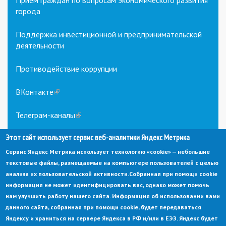
Прием граждан по вопросам экономического развития
города
Поддержка инвестиционной и предпринимательской
деятельности
Противодействие коррупции
ВКонтакте
(link
is
external)
Телеграм-каналы
(link
is
Этот сайт использует сервис веб-аналитики Яндекс Метрика
external)
Сервис Яндекс Метрика использует технологию «cookie» — небольшие
текстовые файлы, размещаемые на компьютере пользователей с целью
анализа их пользовательской активности.
Собранная при помощи cookie
информация не может идентифицировать вас, однако может помочь
нам улучшить работу нашего сайта. Информация об использовании вами
данного сайта, собранная при помощи cookie, будет передаваться
© Администрация города Заречный
Яндексу и храниться на сервере Яндекса в РФ и/или в ЕЭЗ. Яндекс будет
Электронная почта:
adm@zarechny.zato.ru
(link