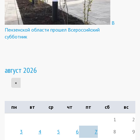
В
Пензенской области прошел Всероссийский
субботник
август 2026
«
пн
вт
ср
чт
пт
сб
вс
1
2
3
4
5
6
7
8
9