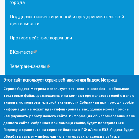
города
Поддержка инвестиционной и предпринимательской
деятельности
Противодействие коррупции
ВКонтакте
(link
is
external)
Телеграм-каналы
(link
is
Этот сайт использует сервис веб-аналитики Яндекс Метрика
external)
Сервис Яндекс Метрика использует технологию «cookie» — небольшие
текстовые файлы, размещаемые на компьютере пользователей с целью
анализа их пользовательской активности.
Собранная при помощи cookie
информация не может идентифицировать вас, однако может помочь
нам улучшить работу нашего сайта. Информация об использовании вами
данного сайта, собранная при помощи cookie, будет передаваться
© Администрация города Заречный
Яндексу и храниться на сервере Яндекса в РФ и/или в ЕЭЗ. Яндекс будет
Электронная почта:
adm@zarechny.zato.ru
(link
обрабатывать эту информацию в интересах владельца сайта, в
sends