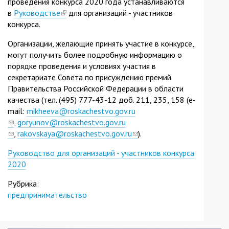
проведения конкурса 2020 года устанавливаются
в
Руководстве
(link
для организаций - участников
конкурса.
is
external)
Организации, желающие принять участие в конкурсе,
могут получить более подробную информацию о
порядке проведения и условиях участия в
секретариате Совета по присуждению премий
Правительства Российской Федерации в области
качества (тел. (495) 777-43-12 доб. 211, 235, 158 (e-
mail:
mikheeva@roskachestvo.gov.ru
(link
,
goryunov@roskachestvo.gov.ru
sends
(link
,
rakovskaya@roskachestvo.gov.ru
(link
).
e-
sends
sends
Руководство для организаций - участников конкурса
mail)
e-
e-
2020
mail)
mail)
Рубрика:
предпринимательство