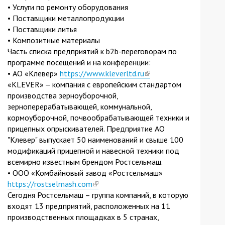
• Услуги по ремонту оборудования
• Поставщики металлопродукции
• Поставщики литья
• Композитные материалы
Часть списка предприятий к b2b-переговорам по
программе посещений и на конференции:
• АО «Клевер»
https://www.kleverltd.ru
(link
«KLEVER» ‒ компания с европейским стандартом
is
производства зерноуборочной,
external)
зерноперерабатывающей, коммунальной,
кормоуборочной, почвообрабатывающей техники и
прицепных опрыскивателей. Предприятие АО
"Клевер" выпускает 50 наименований и свыше 100
модификаций прицепной и навесной техники под
всемирно известным брендом Ростсельмаш.
• ООО «Комбайновый завод «Ростсельмаш»
https://rostselmash.com
(link
Сегодня Ростсельмаш – группа компаний, в которую
is
входят 13 предприятий, расположенных на 11
external)
производственных площадках в 5 странах,