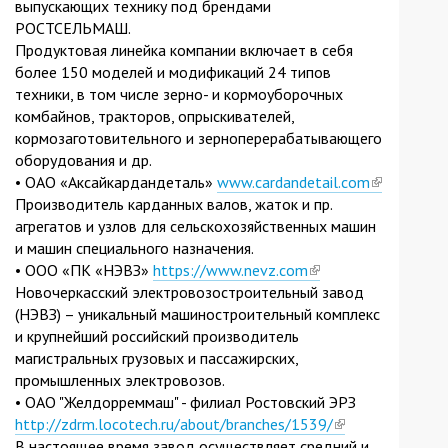
выпускающих технику под брендами
РОСТСЕЛЬМАШ.
Продуктовая линейка компании включает в себя
более 150 моделей и модификаций 24 типов
техники, в том числе зерно- и кормоуборочных
комбайнов, тракторов, опрыскивателей,
кормозаготовительного и зерноперерабатывающего
оборудования и др.
• ОАО «Аксайкардандеталь»
www.cardandetail.com
(link
Производитель карданных валов, жаток и пр.
is
агрегатов и узлов для сельскохозяйственных машин
external)
и машин специального назначения.
• ООО «ПК «НЭВЗ»
https://www.nevz.com
(link
Новочеркасский электровозостроительный завод
is
(НЭВЗ) – уникальный машиностроительный комплекс
external)
и крупнейший российский производитель
магистральных грузовых и пассажирских,
промышленных электровозов.
• ОАО "Желдорреммаш" - филиал Ростовский ЭРЗ
http://zdrm.locotech.ru/about/branches/1539/
(link
В настоящее время завод осуществляет средний и
is