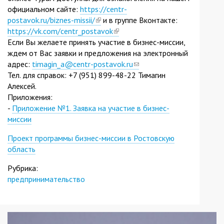
официальном сайте:
https://centr-
postavok.ru/biznes-missii/
(link
и в группе Вконтакте:
https://vk.com/centr_postavok
is
(link
Если Вы желаете принять участие в бизнес-миссии,
external)
is
ждем от Вас заявки и предложения на электронный
external)
адрес:
timagin_a@centr-postavok.ru
(link
Тел. для справок: +7 (951) 899-48-22 Тимагин
sends
Алексей.
e-
Приложения:
mail)
-
Приложение №1. Заявка на участие в бизнес-
миссии
Проект программы бизнес-миссии в Ростовскую
область
Рубрика:
предпринимательство