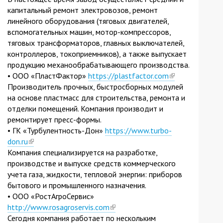
капитальный ремонт электровозов, ремонт
external)
линейного оборудования (тяговых двигателей,
вспомогательных машин, мотор-компрессоров,
тяговых трансформаторов, главных выключателей,
контроллеров, токоприемников), а также выпускает
продукцию механообрабатывающего производства.
• ООО «ПластФактор»
https://plastfactor.com
(link
Производитель прочных, быстросборных модулей
is
на основе пластмасс для строительства, ремонта и
external)
отделки помещений. Компания производит и
ремонтирует пресс-формы.
• ГК «Турбулентность-Дон»
https://www.turbo-
don.ru
(link
Компания специализируется на разработке,
is
производстве и выпуске средств коммерческого
external)
учета газа, жидкости, тепловой энергии: приборов
бытового и промышленного назначения.
• ООО «РостАгроСервис»
http://www.rosagroservis.com
(link
Сегодня компания работает по нескольким
is