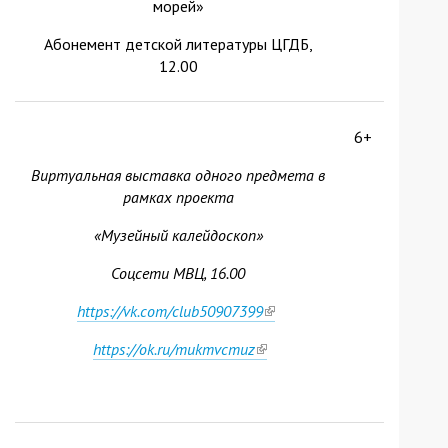
морей»
Абонемент детской литературы ЦГДБ,
12.00
6+
Виртуальная выставка одного предмета в
рамках проекта
«Музейный калейдоскоп»
Соцсети МВЦ, 16.00
https://vk.com/club50907399
(link
is
https://ok.ru/mukmvcmuz
(link
external)
is
external)