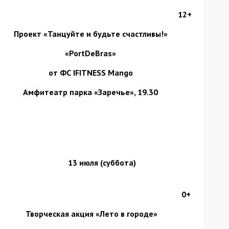
12+
Проект «Танцуйте и будьте счастливы!»
«
PortDeBras
»
от ФС IFITNESS Mango
Амфитеатр парка «Заречье», 19.30
13 июля
(суббота)
0+
Творческая акция «Лето в городе»