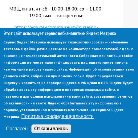
МВЦ, пн-вт, чт-сб - 10.00-18.00; ср – 11.00-
19.00, вых. – воскресенье
https://vmuzey.com/museum/muzeyno-
Этот сайт использует сервис веб-аналитики Яндекс Метрика
vystavochnyy-centr-g-zarechnogo
(link
is
Сервис Яндекс Метрика использует технологию «cookie» — небольшие
external)
текстовые файлы, размещаемые на компьютере пользователей с целью
анализа их пользовательской активности.
Собранная при помощи cookie
информация не может идентифицировать вас, однако может помочь
Вся информация в соцсети
нам улучшить работу нашего сайта. Информация об использовании вами
https://vk.com/dkmpzarechny
(link
данного сайта, собранная при помощи cookie, будет передаваться
is
Департамента культуры и молодёжной политики
Яндексу и храниться на сервере Яндекса в РФ и/или в ЕЭЗ. Яндекс будет
external)
г.Заречного;
обрабатывать эту информацию в интересах владельца сайта, в
частности для оценки использования вами сайта, составления отчетов
на сайте
http://zar-kultu.ru/
(link
(находится в стадии
об активности на сайте. Яндекс обрабатывает эту информацию в
is
наполнения)
порядке, установленном в Условиях использования сервиса Яндекс
external)
Политика конфиденциальности
Метрика.
Согласен
Отказываюсь