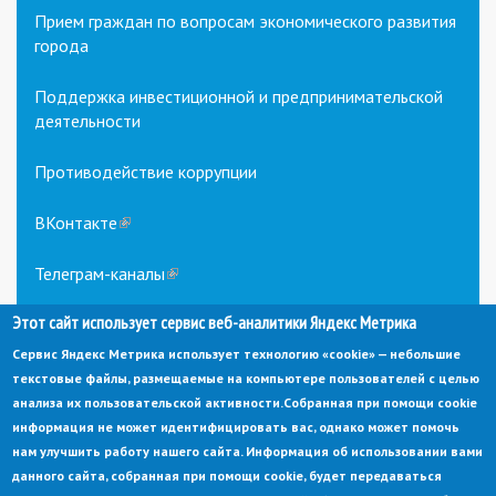
Прием граждан по вопросам экономического развития
города
Поддержка инвестиционной и предпринимательской
деятельности
Противодействие коррупции
ВКонтакте
(link
is
external)
Телеграм-каналы
(link
is
Этот сайт использует сервис веб-аналитики Яндекс Метрика
external)
Сервис Яндекс Метрика использует технологию «cookie» — небольшие
текстовые файлы, размещаемые на компьютере пользователей с целью
анализа их пользовательской активности.
Собранная при помощи cookie
информация не может идентифицировать вас, однако может помочь
нам улучшить работу нашего сайта. Информация об использовании вами
данного сайта, собранная при помощи cookie, будет передаваться
© Администрация города Заречный