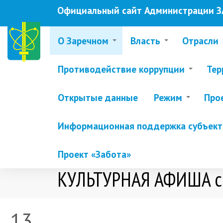
Перейти
Официальный сайт Администрации ЗА
к
основному
содержанию
О Заречном
Власть
Отрасли
Противодействие коррупции
Тер
Открытые данные
Режим
Про
Информационная поддержка субъекто
Проект «Забота»
КУЛЬТУРНАЯ АФИША с 1
13