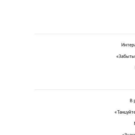
Интер
«Забыты
В 
«Танцуйте
«Знак