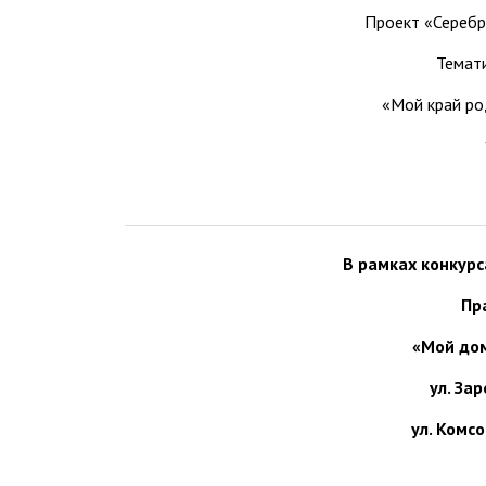
Проект «Серебр
Темати
«Мой край ро
В рамках конкур
Пр
«Мой дом
ул. За
ул. Комс