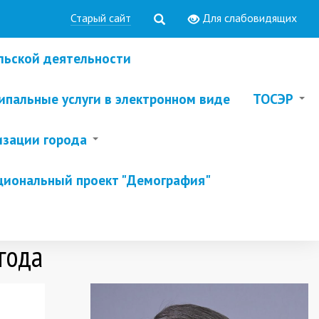
Старый сайт
Для слабовидящих
льской деятельности
пальные услуги в электронном виде
ТОСЭР
изации города
циональный проект "Демография"
года