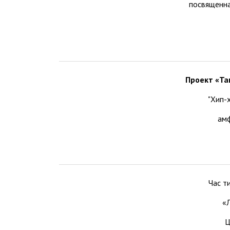
посвященна
Проект «Та
"Хип-
ам
Час т
«
Ц