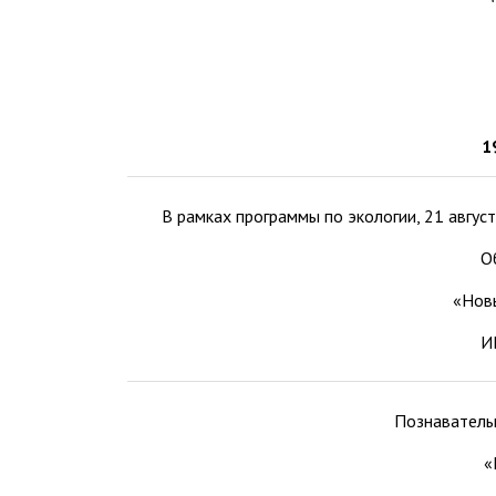
1
В рамках программы по экологии, 21 авгу
О
«Новы
И
Познаватель
«