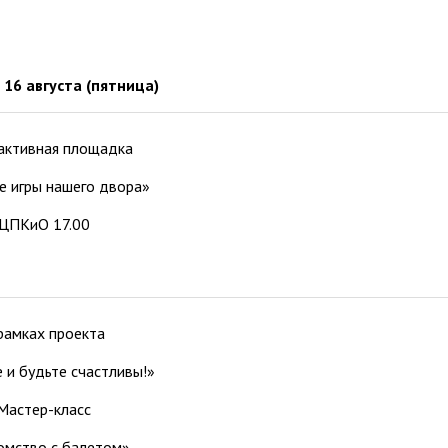
16 августа
(пятница)
активная площадка
е игры нашего двора»
ЦПКиО 17.00
рамках проекта
 и будьте счастливы!»
Мастер-класс
омство с балетом»