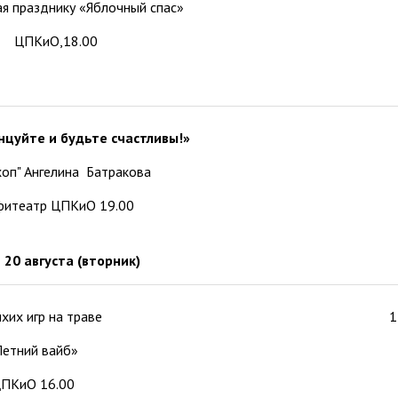
я празднику «Яблочный спас»
ЦПКиО,18.00
нцуйте и будьте счастливы!»
хоп" Ангелина Батракова
фитеатр ЦПКиО 19.00
20 августа (вторник)
ихих игр на траве
1
Летний вайб»
ПКиО 16.00