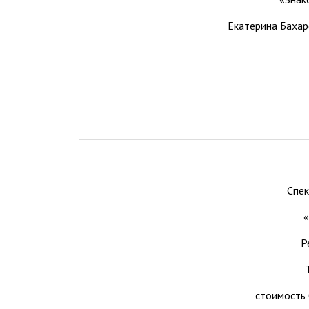
Екатерина Баха
Спек
«
Р
стоимость