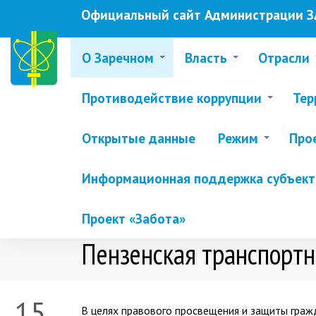
Перейти
Официальный сайт Администрации ЗА
к
основному
содержанию
О Заречном
Власть
Отрасли
Противодействие коррупции
Тер
Открытые данные
Режим
Про
Информационная поддержка субъекто
Проект «Забота»
Пензенская транспортн
15
В целях правового просвещения и защиты граж