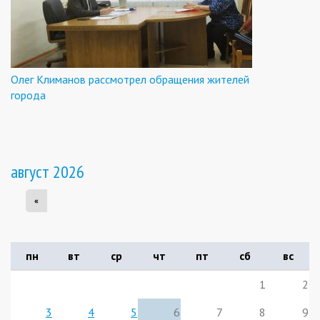
Олег Климанов рассмотрел обращения жителей
города
август 2026
«
пн
вт
ср
чт
пт
сб
вс
1
2
3
4
5
6
7
8
9