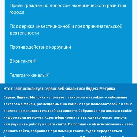
Прием граждан по вопросам экономического развития
города
Поддержка инвестиционной и предпринимательской
деятельности
Противодействие коррупции
ВКонтакте
(link
is
external)
Телеграм-каналы
(link
is
external)
Этот сайт использует сервис веб-аналитики Яндекс Метрика
Сервис Яндекс Метрика использует технологию «cookie» — небольшие
текстовые файлы, размещаемые на компьютере пользователей с целью
анализа их пользовательской активности.
Собранная при помощи cookie
информация не может идентифицировать вас, однако может помочь
нам улучшить работу нашего сайта. Информация об использовании вами
данного сайта, собранная при помощи cookie, будет передаваться
© Администрация города Заречный