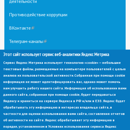
деятельности
Противодействие коррупции
ВКонтакте
(link
is
external)
Телеграм-каналы
(link
is
external)
Этот сайт использует сервис веб-аналитики Яндекс Метрика
Сервис Яндекс Метрика использует технологию «cookie» — небольшие
текстовые файлы, размещаемые на компьютере пользователей с целью
анализа их пользовательской активности.
Собранная при помощи cookie
информация не может идентифицировать вас, однако может помочь
нам улучшить работу нашего сайта. Информация об использовании вами
данного сайта, собранная при помощи cookie, будет передаваться
© Администрация города Заречный
Яндексу и храниться на сервере Яндекса в РФ и/или в ЕЭЗ. Яндекс будет
Электронная почта:
adm@zarechny.zato.ru
(link
обрабатывать эту информацию в интересах владельца сайта, в
sends
Пензенская обл, г. Заречный, пр-кт. 30-летия Победы, д. 27, 442960
частности для оценки использования вами сайта, составления отчетов
e-
mail)
об активности на сайте. Яндекс обрабатывает эту информацию в
При публикации материалов сайта ссылка на источник обязательна.
порядке, установленном в Условиях использования сервиса Яндекс