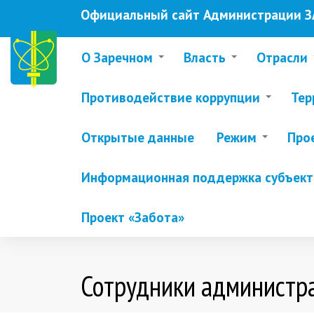
Перейти
Официальный сайт Администрации ЗА
к
основному
содержанию
О Заречном
Власть
Отрасли
Противодействие коррупции
Тер
Открытые данные
Режим
Про
Информационная поддержка субъекто
Проект «Забота»
Сотрудники администра