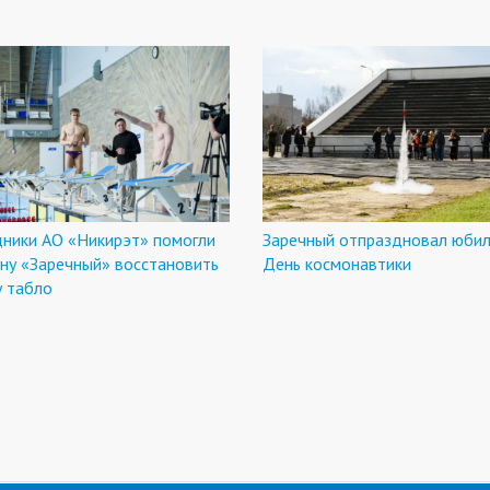
дники АО «Никирэт» помогли
Заречный отпраздновал юби
ну «Заречный» восстановить
День космонавтики
у табло