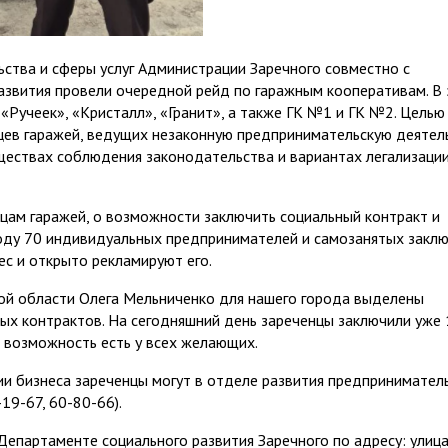
ства и сферы услуг Администрации Заречного совместно с
звития провели очередной рейд по гаражным кооперативам. В
 «Ручеек», «Кристалл», «Гранит», а также ГК №1 и ГК №2. Целью
цев гаражей, ведущих незаконную предпринимательскую деятел
уществах соблюдения законодательства и вариантах легализаци
цам гаражей, о возможности заключить социальный контракт и
году 70 индивидуальных предпринимателей и самозанятых закл
ес и открыто рекламируют его.
ой области Олега Мельниченко для нашего города выделены
ых контрактов. На сегодняшний день зареченцы заключили уже 
я возможность есть у всех желающих.
ии бизнеса зареченцы могут в отделе развития предпринимател
19-67, 60-80-66).
 Департаменте социального развития Заречного по адресу: улиц