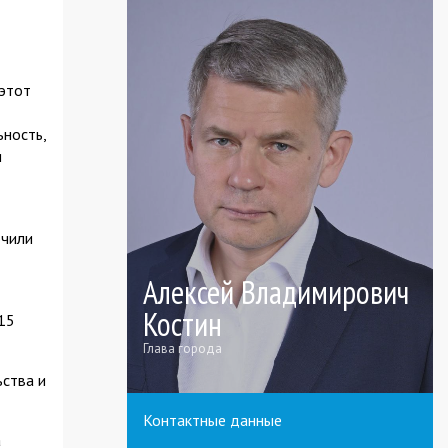
 этот
ьность,
и
ючили
Алексей Владимирович
Костин
15
Глава города
ьства и
Контактные данные
а