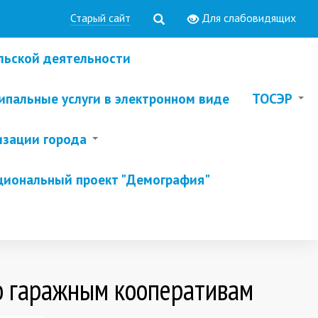
Старый сайт
Для слабовидящих
льской деятельности
пальные услуги в электронном виде
ТОСЭР
изации города
циональный проект "Демография"
о гаражным кооперативам