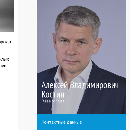
орода
жилых
лен
Алексей Владимирович
Костин
Глава города
Контактные данные