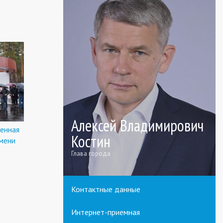
Алексей Владимирович
енная
Костин
мени
Глава города
Контактные данные
Интернет-приемная