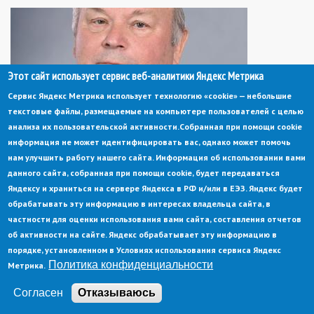
Этот сайт использует сервис веб-аналитики Яндекс Метрика
Сервис Яндекс Метрика использует технологию «cookie» — небольшие
текстовые файлы, размещаемые на компьютере пользователей с целью
анализа их пользовательской активности.
Собранная при помощи cookie
информация не может идентифицировать вас, однако может помочь
нам улучшить работу нашего сайта. Информация об использовании вами
15 сентября 2025
данного сайта, собранная при помощи cookie, будет передаваться
Поздравляем с днем рождения почетного
Яндексу и храниться на сервере Яндекса в РФ и/или в ЕЭЗ. Яндекс будет
гражданина Заречного Николая Дмитриевича
обрабатывать эту информацию в интересах владельца сайта, в
Вахурина
частности для оценки использования вами сайта, составления отчетов
об активности на сайте. Яндекс обрабатывает эту информацию в
порядке, установленном в Условиях использования сервиса Яндекс
Политика конфиденциальности
Метрика.
Согласен
Отказываюсь