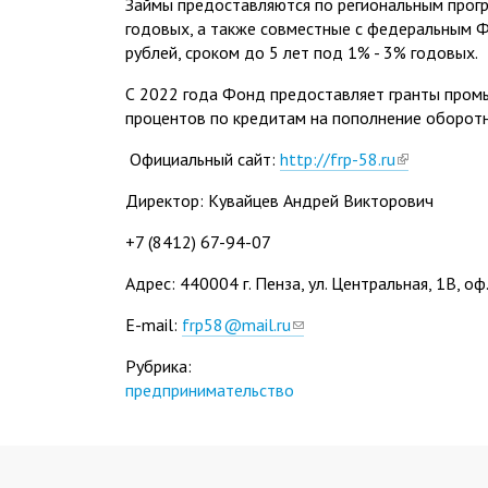
Займы предоставляются по региональным прогр
годовых, а также совместные с федеральным Ф
рублей, сроком до 5 лет под 1% - 3% годовых.
С 2022 года Фонд предоставляет гранты пром
процентов по кредитам на пополнение оборотн
Официальный сайт:
http://frp-58.ru
(link
is
Директор: Кувайцев Андрей Викторович
external)
+7 (8412) 67-94-07
Адрес: 440004 г. Пенза, ул. Центральная, 1В, о
E-mail:
frp58@mail.ru
(link
sends
Рубрика:
e-
предпринимательство
mail)