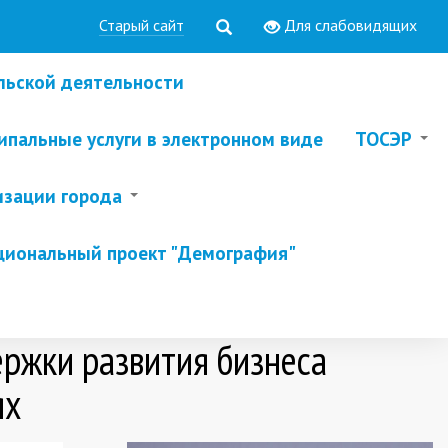
Старый сайт
Для слабовидящих
льской деятельности
пальные услуги в электронном виде
ТОСЭР
изации города
циональный проект "Демография"
ржки развития бизнеса
ях