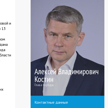
овой и
и 13
ном
здана
нда
области
м
Алексей Владимирович
Костин
Глава города
их
Контактные данные