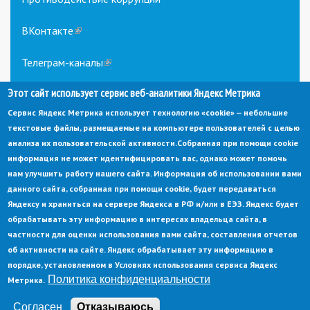
ВКонтакте
(link
is
external)
Телеграм-каналы
(link
is
Этот сайт использует сервис веб-аналитики Яндекс Метрика
external)
Сервис Яндекс Метрика использует технологию «cookie» — небольшие
текстовые файлы, размещаемые на компьютере пользователей с целью
анализа их пользовательской активности.
Собранная при помощи cookie
информация не может идентифицировать вас, однако может помочь
нам улучшить работу нашего сайта. Информация об использовании вами
данного сайта, собранная при помощи cookie, будет передаваться
© Администрация города Заречный
Яндексу и храниться на сервере Яндекса в РФ и/или в ЕЭЗ. Яндекс будет
Электронная почта:
adm@zarechny.zato.ru
(link
обрабатывать эту информацию в интересах владельца сайта, в
sends
Пензенская обл, г. Заречный, пр-кт. 30-летия Победы, д. 27, 442960
частности для оценки использования вами сайта, составления отчетов
e-
mail)
об активности на сайте. Яндекс обрабатывает эту информацию в
При публикации материалов сайта ссылка на источник обязательна.
порядке, установленном в Условиях использования сервиса Яндекс
Политика конфиденциальности
Метрика.
Политика конфиденциальности
Ссылка на старый сайт
Согласен
Отказываюсь