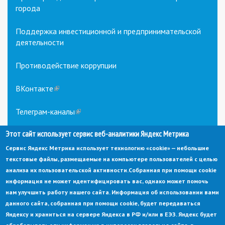
города
Поддержка инвестиционной и предпринимательской
деятельности
Противодействие коррупции
ВКонтакте
(link
is
external)
Телеграм-каналы
(link
is
external)
Этот сайт использует сервис веб-аналитики Яндекс Метрика
Сервис Яндекс Метрика использует технологию «cookie» — небольшие
текстовые файлы, размещаемые на компьютере пользователей с целью
анализа их пользовательской активности.
Собранная при помощи cookie
информация не может идентифицировать вас, однако может помочь
нам улучшить работу нашего сайта. Информация об использовании вами
данного сайта, собранная при помощи cookie, будет передаваться
© Администрация города Заречный
Яндексу и храниться на сервере Яндекса в РФ и/или в ЕЭЗ. Яндекс будет
Электронная почта:
adm@zarechny.zato.ru
(link